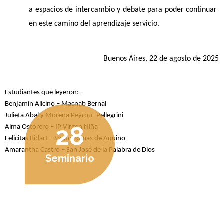
a espacios de intercambio y debate para poder continuar 
en este camino del aprendizaje servicio.
Buenos Aires, 22 de agosto de 2025
Estudiantes que leyeron: 
Benjamin Alicino – Macnab Bernal
Julieta Abal y Morena Peyrou- Pellegrini
28
Alma Ostorero – IP Virgen Niña
Felicitas Bidart – Santo Tomas de Aquino
Amarantha Castro – San José de la Palabra de Dios
Seminario